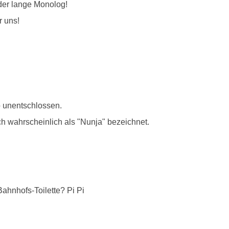
er lange Monolog!
r uns!
o unentschlossen.
ch wahrscheinlich als "Nunja" bezeichnet.
ahnhofs-Toilette? Pi Pi