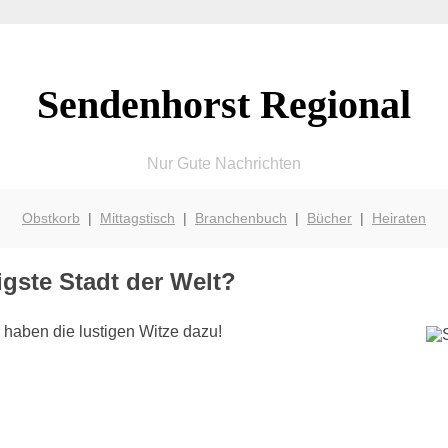
Sendenhorst Regional
Nur Gute Nachrichten
Obstkorb
|
Mittagstisch
|
Branchenbuch
|
Bücher
|
Heiraten
gste Stadt der Welt?
 haben die lustigen Witze dazu!